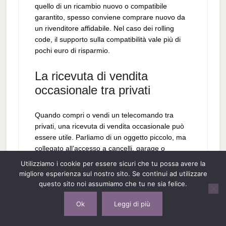
quello di un ricambio nuovo o compatibile
garantito, spesso conviene comprare nuovo da
un rivenditore affidabile. Nel caso dei rolling
code, il supporto sulla compatibilità vale più di
pochi euro di risparmio.
La ricevuta di vendita
occasionale tra privati
Quando compri o vendi un telecomando tra
privati, una ricevuta di vendita occasionale può
essere utile. Parliamo di un oggetto piccolo, ma
collegato all’accesso a cancelli, garage o
proprietà. Documentare il passaggio aiuta a
Utilizziamo i cookie per essere sicuri che tu possa avere la
chiarire cosa è stato venduto, a quale prezzo e
migliore esperienza sul nostro sito. Se continui ad utilizzare
in quali condizioni.
questo sito noi assumiamo che tu ne sia felice.
Ok
Leggi di più
La ricevuta dovrebbe indicare nome e cognome
di venditore e acquirente, data, prezzo, marca,