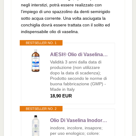
negli interstizi, potrà essere realizzato con
l’impiego di uno spazzolino da denti semirigido
sotto acqua corrente. Una volta asciugata la
conchiglia dovrà essere trattata con il solito ed
indispensabile olio di vaselina.
BESTSELLER NO. 1
AIESI® Olio di Vaselina F.U. puro 100% (1000 ml) per uso farmaceutico, alimentare, cosmetico, dermatologico ed industriale, Made in Italy
Validità 3 anni dalla data di
produzione (non utilizzare
dopo la data di scadenza);
Prodotto secondo le norme di
buona fabbricazione (GMP) -
Made in Italy
18,90 EUR
BESTSELLER NO. 2
Olio Di Vaselina Inodore, Incolore, Insapore. Per Uso Enologico.
inodore, incolore, insapore;
per uso enologico; colore: