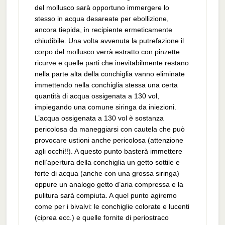
del mollusco sarà opportuno immergere lo
stesso in acqua desareate per ebollizione,
ancora tiepida, in recipiente ermeticamente
chiudibile. Una volta avvenuta la putrefazione il
corpo del mollusco verrà estratto con pinzette
ricurve e quelle parti che inevitabilmente restano
nella parte alta della conchiglia vanno eliminate
immettendo nella conchiglia stessa una certa
quantità di acqua ossigenata a 130 vol,
impiegando una comune siringa da iniezioni.
L’acqua ossigenata a 130 vol è sostanza
pericolosa da maneggiarsi con cautela che può
provocare ustioni anche pericolosa (attenzione
agli occhi!!). A questo punto basterà immettere
nell’apertura della conchiglia un getto sottile e
forte di acqua (anche con una grossa siringa)
oppure un analogo getto d’aria compressa e la
pulitura sarà compiuta. A quel punto agiremo
come per i bivalvi: le conchiglie colorate e lucenti
(ciprea ecc.) e quelle fornite di periostraco