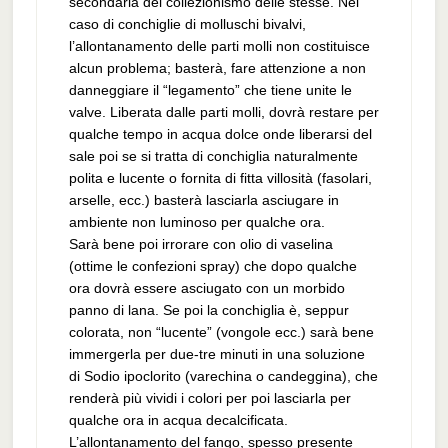
secondaria del collezionismo delle stesse. Nel
caso di conchiglie di molluschi bivalvi,
l’allontanamento delle parti molli non costituisce
alcun problema; basterà, fare attenzione a non
danneggiare il “legamento” che tiene unite le
valve. Liberata dalle parti molli, dovrà restare per
qualche tempo in acqua dolce onde liberarsi del
sale poi se si tratta di conchiglia naturalmente
polita e lucente o fornita di fitta villosità (fasolari,
arselle, ecc.) basterà lasciarla asciugare in
ambiente non luminoso per qualche ora.
Sarà bene poi irrorare con olio di vaselina
(ottime le confezioni spray) che dopo qualche
ora dovrà essere asciugato con un morbido
panno di lana. Se poi la conchiglia è, seppur
colorata, non “lucente” (vongole ecc.) sarà bene
immergerla per due-tre minuti in una soluzione
di Sodio ipoclorito (varechina o candeggina), che
renderà più vividi i colori per poi lasciarla per
qualche ora in acqua decalcificata.
L’allontanamento del fango, spesso presente