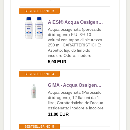
BESTSELLER NO. 3
AIESI® Acqua Ossigenata F.U. disinfettante (2x250 ml) con tappo di sicurezza per bambini, Made in Italy
Acqua ossigenata (perossido
di idrogeno) F.U. 3% 10
volumi con tappo di sicurezza
250 ml; CARATTERISTICHE:
Aspetto: liquido limpido
incolore Odore: inodore
5,90 EUR
BESTSELLER NO. 4
GIMA - Acqua Ossigenata, Perossido di Idrogeno, 10 Vol. 3% p. Stabilizzato, 12 Flaconi da 1 litro
Acqua ossigenata (Perossido
di idrogeno); 12 flaconi da 1
litro; Caratteristiche dell'acqua
ossigenata: Inodore e incolore
31,00 EUR
BESTSELLER NO. 5