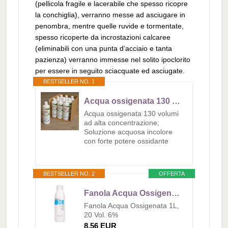
(pellicola fragile e lacerabile che spesso ricopre
la conchiglia), verranno messe ad asciugare in
penombra, mentre quelle ruvide e tormentate,
spesso ricoperte da incrostazioni calcaree
(eliminabili con una punta d’acciaio e tanta
pazienza) verranno immesse nel solito ipoclorito
per essere in seguito sciacquate ed asciugate.
BESTSELLER NO. 1
Acqua ossigenata 130 volumi confezione 12 pezzi LT 1 soluzione ossidante per schiarire e sbiancare il legno
Acqua ossigenata 130 volumi
ad alta concentrazione;
Soluzione acquosa incolore
con forte potere ossidante
BESTSELLER NO. 2
OFFERTA
Fanola Acqua Ossigenata 1L, 20 Vol. 6%
Fanola Acqua Ossigenata 1L,
20 Vol. 6%
8,56 EUR