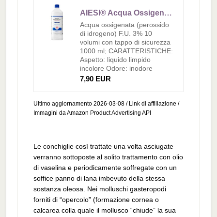
AIESI® Acqua Ossigenata F.U. disinfettante (1000 ml) con tappo di sicurezza per bambini, Made in Italy
Acqua ossigenata (perossido
di idrogeno) F.U. 3% 10
volumi con tappo di sicurezza
1000 ml; CARATTERISTICHE:
Aspetto: liquido limpido
incolore Odore: inodore
7,90 EUR
Ultimo aggiornamento 2026-03-08 / Link di affiliazione /
Immagini da Amazon Product Advertising API
Le conchiglie così trattate una volta asciugate
verranno sottoposte al solito trattamento con olio
di vaselina e periodicamente soffregate con un
soffice panno di lana imbevuto della stessa
sostanza oleosa. Nei molluschi gasteropodi
forniti di “opercolo” (formazione cornea o
calcarea colla quale il mollusco “chiude” la sua