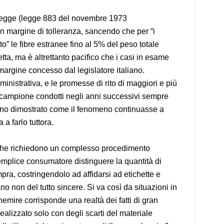
 legge (legge 883 del novembre 1973
 un margine di tolleranza, sancendo che per “i
dato” le fibre estranee fino al 5% del peso totale
ta, ma è altrettanto pacifico che i casi in esame
argine concesso dal legislatore italiano.
ministrativa, e le promesse di rito di maggiori e più
 a campione condotti negli anni successivi sempre
nno dimostrato come il fenomeno continuasse a
a farlo tuttora.
 (che richiedono un complesso procedimento
semplice consumatore distinguere la quantità di
ra, costringendolo ad affidarsi ad etichette e
tano non del tutto sincere. Si va così da situazioni in
emire corrisponde una realtà dei fatti di gran
 realizzato solo con degli scarti del materiale