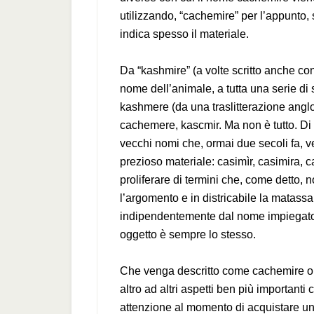
utilizzando, “cachemire” per l’appunto, s
indica spesso il materiale.
Da “kashmire” (a volte scritto anche con
nome dell’animale, a tutta una serie di s
kashmere (da una traslitterazione anglo
cachemere, kascmir. Ma non è tutto. Di ta
vecchi nomi che, ormai due secoli fa, v
prezioso materiale: casimìr, casimira, c
proliferare di termini che, come detto,
l’argomento e in districabile la matassa
indipendentemente dal nome impiegato (tr
oggetto è sempre lo stesso.
Che venga descritto come cachemire o k
altro ad altri aspetti ben più importanti
attenzione al momento di acquistare u