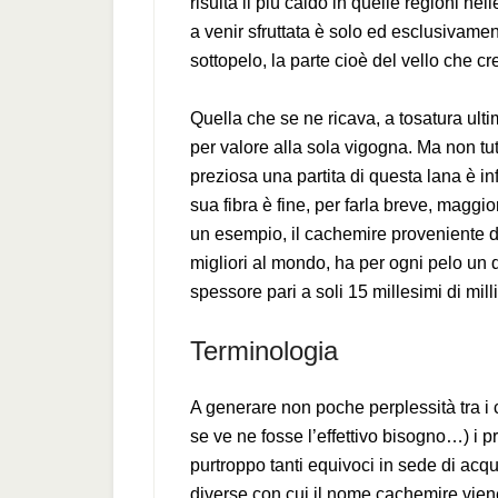
risulta il più caldo in quelle regioni ne
a venir sfruttata è solo ed esclusivament
sottopelo, la parte cioè del vello che c
Quella che se ne ricava, a tosatura ult
per valore alla sola vigogna. Ma non tu
preziosa una partita di questa lana è inf
sua fibra è fine, per farla breve, maggi
un esempio, il cachemire proveniente da
migliori al mondo, ha per ogni pelo un d
spessore pari a soli 15 millesimi di mill
Terminologia
A generare non poche perplessità tra i
se ve ne fosse l’effettivo bisogno…) i p
purtroppo tanti equivoci in sede di acqu
diverse con cui il nome cachemire viene 