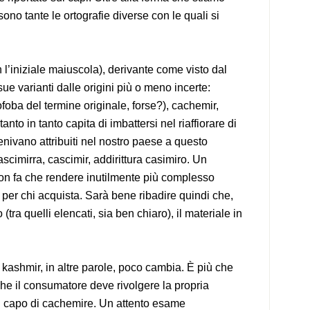
ono tante le ortografie diverse con le quali si
 l’iniziale maiuscola), derivante come visto dal
ue varianti dalle origini più o meno incerte:
foba del termine originale, forse?), cachemir,
nto in tanto capita di imbattersi nel riaffiorare di
enivano attribuiti nel nostro paese a questo
ascimirra, cascimir, addirittura casimiro. Un
 non fa che rendere inutilmente più complesso
 per chi acquista. Sarà bene ribadire quindi che,
a quelli elencati, sia ben chiaro), il materiale in
ashmir, in altre parole, poco cambia. È più che
 che il consumatore deve rivolgere la propria
n capo di cachemire. Un attento esame