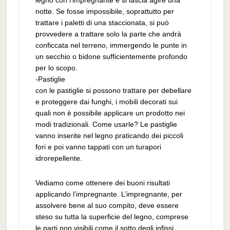
legno con l’impregnante e si lascia agire una
notte. Se fosse impossibile, soprattutto per
trattare i paletti di una staccionata, si può
provvedere a trattare solo la parte che andrà
conficcata nel terreno, immergendo le punte in
un secchio o bidone sufficientemente profondo
per lo scopo.
-Pastiglie
con le pastiglie si possono trattare per debellare
e proteggere dai funghi, i mobili decorati sui
quali non è possibile applicare un prodotto nei
modi tradizionali. Come usarle? Le pastiglie
vanno inserite nel legno praticando dei piccoli
fori e poi vanno tappati con un turapori
idrorepellente.
Vediamo come ottenere dei buoni risultati
applicando l’impregnante. L’impregnante, per
assolvere bene al suo compito, deve essere
steso su tutta la superficie del legno, comprese
le parti non visibili come il sotto degli infissi.