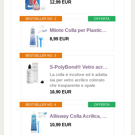
12,99 EUR
BESTSELLER NO. 2
OFFERTA
Miioto Colla per Plastica, Colla modellismo plastica, colla per vetro Trasparente, Collas per Vetro Extra Forte Trasparente per Incollare Acrilico, Metallo, Plastica, Vetro,100ml
8,99 EUR
BESTSELLER NO. 3
S-PolyBond® Vetro acrilico colla, colla per saldatura a freddo, 100 ml, adatta anche per l'incollaggio di ABS, ASA, SAN, PS (1, adesivo in vetro acrilico)
La colla è incolore ed è adatta
sia per vetro acrilico colorato
che trasparente e opale
16,90 EUR
BESTSELLER NO. 4
OFFERTA
Allisway Colla Acrilica, Colla per Plexiglass Trasparente, colla per Vetro, Impermeabile e Isolante, Adatto per Prodotti Acrilici, Siliconici e Metalli, Forte Adesione, 100 ml, Trasparente
10,99 EUR