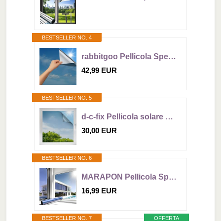
BESTSELLER NO. 4
rabbitgoo Pellicola Specchio per Vetri Finestre 75x400cm Argento, Pellicola Oscurante Vetri Finestre Anti UV, Pellicole Privacy Unidirezionale Anti Sole e Calore Adatto per Ufficio Casa
42,99 EUR
BESTSELLER NO. 5
d-c-fix Pellicola solare autoadesiva (92x200cm) per finestre
30,00 EUR
BESTSELLER NO. 6
MARAPON Pellicola Specchio per Vetri Finestre Pellicola Specchio Blu (Adesione Statica) 0,445x2 m Adesione Statica Senza Colla Pellicola Riflettente Privacy Protezione UV Anti Calore
16,99 EUR
BESTSELLER NO. 7
OFFERTA