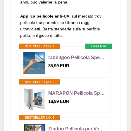
anni, può valerne la pena.
Applica pellicole anti-UV
: sul mercato trovi
pellicole trasparenti che filtrano i raggi
ultravioletti. Basta stenderle sulla superficie
pulita, e il gioco è fatto.
BESTSELLER NO. 1
OFFERTA
rabbitgoo Pellicola Specchio per Vetri Finestre 60x200cm Argento, Pellicola Oscurante Vetri Finestre Anti UV, Pellicole Privacy Unidirezionale Anti Sole e Calore Adatto per Ufficio Casa
35,99 EUR
BESTSELLER NO. 2
MARAPON Pellicola Specchio per Vetri Finestre Pellicola Specchio Argento (Adesione Statica) 0,445x2 m Adesione Statica Senza Colla Pellicola Riflettente Privacy Protezione UV Anti Calore
16,99 EUR
BESTSELLER NO. 3
Zindoo Pellicola per Vetri Finestre Pellicola Protezione UV e infrarossi Adatto per soggiorno e ufficio Argento 40 x 200cm