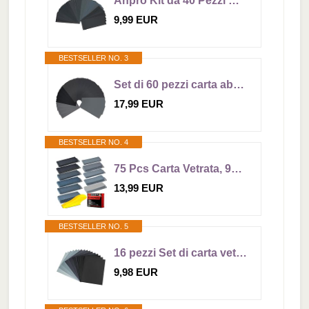
Anpro Kit da 40 Pezzi Carta Abrasiva,Carta Vetrata in Grane 320/400/ 600/ 800/ 1000/ 1200/ 1500/ 2000/ 2500/ 3000,Impermeabile Levigatura a Secco e Umido Sandpaper
9,99 EUR
BESTSELLER NO. 3
Set di 60 pezzi carta abrasiva,carta abrasiva per legno,grana 80 120 150 180 240 320 400 600 800 1000 1200 1500 2000 2500 3000,utilizzabile a secco e bagnato,adatto per auto, pietra, vernice, metallo
17,99 EUR
BESTSELLER NO. 4
75 Pcs Carta Vetrata, 90x 30mm Carta Abrasiva, Grane 120 to 5000
13,99 EUR
BESTSELLER NO. 5
16 pezzi Set di carta vetrata Fein 5000 4000 3000 2000 1500 1200 1000 800 carta abrasiva bagnata e asciutta per auto, mobili in legno, metallo, pietra, vernice, vetro, 23 x 28 cm
9,98 EUR