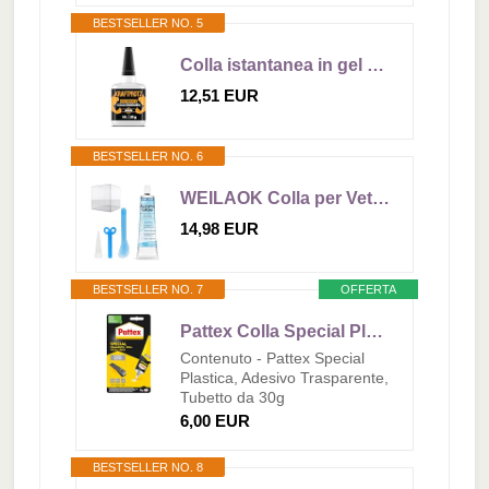
BESTSELLER NO. 5
Colla istantanea in gel extra forte 50 g – Supercolla XXL con ago dosatore – trasparente, non cola, impermeabile e resistente al calore – adesivo per plastica, legno, metallo, vetro – KRAFTPROTZ ARKA
12,51 EUR
BESTSELLER NO. 6
WEILAOK Colla per Vetro Extra Forte Trasparente, Colla Acrilica, colla per Trasparente, collas, Adatto a Vari Materiali Come Acrilico, Plastica, Vetro, Ceramica, ecc, 100 ML
14,98 EUR
BESTSELLER NO. 7
OFFERTA
Pattex Colla Special Plastica Tubetto da 30 g.
Contenuto - Pattex Special
Plastica, Adesivo Trasparente,
Tubetto da 30g
6,00 EUR
BESTSELLER NO. 8