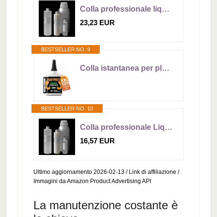
Colla professionale liquida per Plexiglass COLLACRYL K90-250ml
23,23 EUR
BESTSELLER NO. 9
Colla istantanea per plastica extra forte – KRAFTPROTZ XXL 50 g – gel trasparente resistente ad acqua e calore – punta anti-secco – adesivo per plastica, acrilico, ABS, PVC e plexiglass
BESTSELLER NO. 10
Colla professionale Liquida per Plexiglass COLLACRYL K90-100ml
16,57 EUR
Ultimo aggiornamento 2026-02-13 / Link di affiliazione /
Immagini da Amazon Product Advertising API
La manutenzione costante è