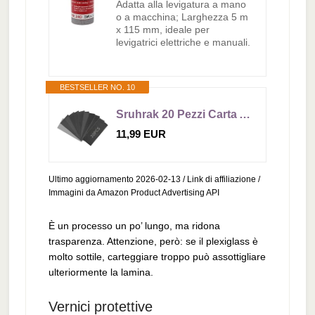
Adatta alla levigatura a mano
o a macchina; Larghezza 5 m
x 115 mm, ideale per
levigatrici elettriche e manuali.
BESTSELLER NO. 10
Sruhrak 20 Pezzi Carta Abrasiva 93x230mm Impermeabile Carta Vetrata Grana 120/180/240/320/400/600/800/1000/2000/3000 Levigatura per Finiture di Legno, Metallo, Auto e Plastica
11,99 EUR
Ultimo aggiornamento 2026-02-13 / Link di affiliazione /
Immagini da Amazon Product Advertising API
È un processo un po’ lungo, ma ridona
trasparenza. Attenzione, però: se il plexiglass è
molto sottile, carteggiare troppo può assottigliare
ulteriormente la lamina.
Vernici protettive