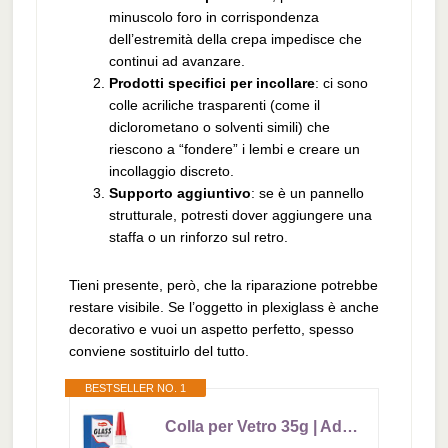
minuscolo foro in corrispondenza
dell’estremità della crepa impedisce che
continui ad avanzare.
Prodotti specifici per incollare
: ci sono
colle acriliche trasparenti (come il
diclorometano o solventi simili) che
riescono a “fondere” i lembi e creare un
incollaggio discreto.
Supporto aggiuntivo
: se è un pannello
strutturale, potresti dover aggiungere una
staffa o un rinforzo sul retro.
Tieni presente, però, che la riparazione potrebbe
restare visibile. Se l’oggetto in plexiglass è anche
decorativo e vuoi un aspetto perfetto, spesso
conviene sostituirlo del tutto.
BESTSELLER NO. 1
Colla per Vetro 35g | Adesivo Istantaneo Ultra Resistente e Trasparente - Impermeabile, per Riparare Acrilico, Specchi, Cristallo, Lavoretti Creativi e Altro