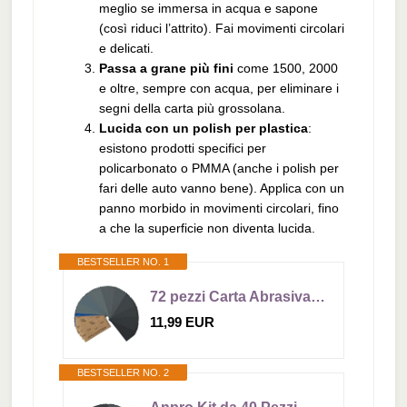
meglio se immersa in acqua e sapone
(così riduci l’attrito). Fai movimenti circolari
e delicati.
Passa a grane più fini
come 1500, 2000
e oltre, sempre con acqua, per eliminare i
segni della carta più grossolana.
Lucida con un polish per plastica
:
esistono prodotti specifici per
policarbonato o PMMA (anche i polish per
fari delle auto vanno bene). Applica con un
panno morbido in movimenti circolari, fino
a che la superficie non diventa lucida.
BESTSELLER NO. 1
72 pezzi Carta Abrasiva, Carta Vetrata Grana 400/600/800/1000/1200/1500/2000/2500/3000, Impermeabile Levigatura a Secco e Umido Sandpaper per Legno Carrozzeria Metallo, 9 x 23 cm
11,99 EUR
BESTSELLER NO. 2