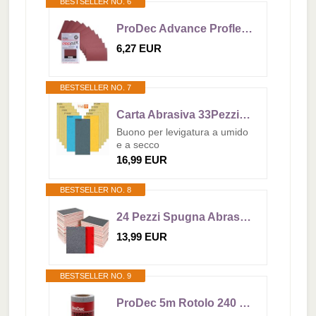
BESTSELLER NO. 6
ProDec Advance Proflex, 10 fogli di carta abrasiva in ossido di alluminio ultra flessibile, grana 120, per levigare legno, vernice, gesso, stucco, metallo e altro, 230 x 140 mm
6,27 EUR
BESTSELLER NO. 7
Carta Abrasiva 33Pezzi Carta Vetrata Secco e Umido in Grane 7000 5000 3000 2500 2000 1500 1200 1000 800 600 400 Sandpaper per levigatura e tornitura del legno
Buono per levigatura a umido
e a secco
16,99 EUR
BESTSELLER NO. 8
24 Pezzi Spugna Abrasive Grana 80-3000, Spugne Abrasive da Fine a Grossa, Paglietta Abrasiva Carta Vetrata per Legno, Muro, Carrozzeria, Ferro, Plastica
13,99 EUR
BESTSELLER NO. 9
ProDec 5m Rotolo 240 Grana fine per la levigatura tra le mani e la carteggiatura automobilistica - Rotolo di carta abrasiva largo 115 mm compatibile con levigatrici a macchina e manuali