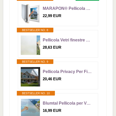
MARAPON® Pellicola per Vetri Finestre a Specchio autoadesivo [60x200 cm] Pellicola Specchio per Finestre - Protegge la tua Privacy e Filtra i Raggi UV o Infrarossi - Anti-Calore per Lucernari
22,99 EUR
BESTSELLER NO. 8
Pellicola Vetri finestre MOLTE MISURE GRANDI (Opaco, 75 x 120 CM) Pellicola smerigliata solare termica privacy Opaca Autoadesiva Satinata NO COLLA Anti UV Doccia Statica
28,63 EUR
BESTSELLER NO. 9
Pellicola Privacy Per Finestre 45*200cm Vinile Privacy Finestra Effetto Specchio, Vinile Specchio Unidirezionale, Pellicola Finestra Anti 99% UV Privacy, Isolamento Protezione Solare (Grigio-Argento)
20,46 EUR
BESTSELLER NO. 10
Blumtal Pellicola per Vetri Finestre Privacy Opacizzante - Pellicola Privacy Senza Colla - Pellicola Finestra Privacy - Pellicola Vetri Finestre - Pellicola Anti-UV - 60 x 200cm - 1 Pezzo
16,99 EUR