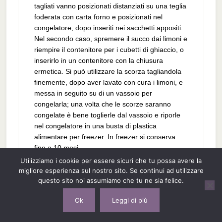
tagliati vanno posizionati distanziati su una teglia
foderata con carta forno e posizionati nel
congelatore, dopo inseriti nei sacchetti appositi.
Nel secondo caso, spremere il succo dai limoni e
riempire il contenitore per i cubetti di ghiaccio, o
inserirlo in un contenitore con la chiusura
ermetica. Si può utilizzare la scorza tagliandola
finemente, dopo aver lavato con cura i limoni, e
messa in seguito su di un vassoio per
congelarla; una volta che le scorze saranno
congelate è bene toglierle dal vassoio e riporle
nel congelatore in una busta di plastica
alimentare per freezer. In freezer si conserva
fino a 10 mesi.
Utilizziamo i cookie per essere sicuri che tu possa avere la
Kiwi
migliore esperienza sul nostro sito. Se continui ad utilizzare
questo sito noi assumiamo che tu ne sia felice.
Le due principali qualità sono: verde e gold. Il
Ok
Leggi di più
primo è più diffuso e ha la buccia di un colore
marrone con pilucchi e la polpa verde, il secondo