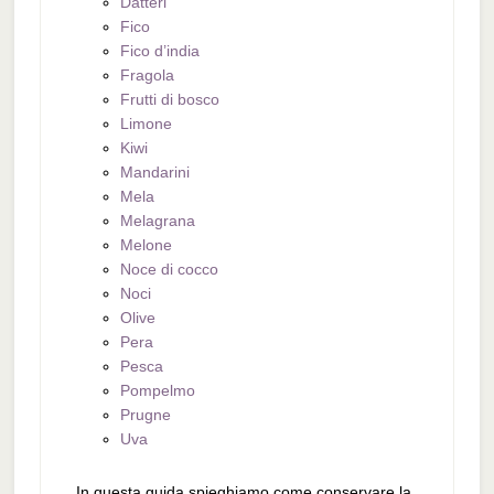
Datteri
Fico
Fico d’india
Fragola
Frutti di bosco
Limone
Kiwi
Mandarini
Mela
Melagrana
Melone
Noce di cocco
Noci
Olive
Pera
Pesca
Pompelmo
Prugne
Uva
In questa guida spieghiamo come conservare la