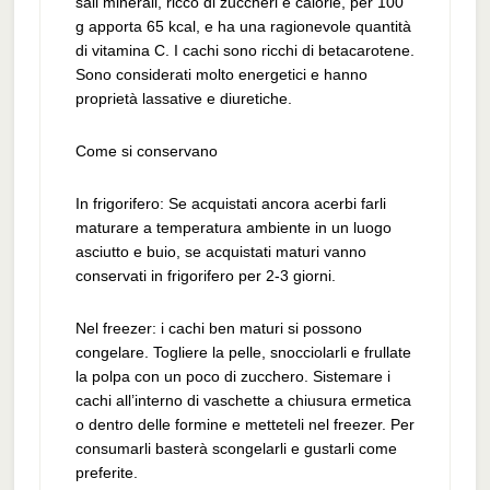
sali minerali, ricco di zuccheri e calorie, per 100
g apporta 65 kcal, e ha una ragionevole quantità
di vitamina C. I cachi sono ricchi di betacarotene.
Sono considerati molto energetici e hanno
proprietà lassative e diuretiche.
Come si conservano
In frigorifero: Se acquistati ancora acerbi farli
maturare a temperatura ambiente in un luogo
asciutto e buio, se acquistati maturi vanno
conservati in frigorifero per 2-3 giorni.
Nel freezer: i cachi ben maturi si possono
congelare. Togliere la pelle, snocciolarli e frullate
la polpa con un poco di zucchero. Sistemare i
cachi all’interno di vaschette a chiusura ermetica
o dentro delle formine e metteteli nel freezer. Per
consumarli basterà scongelarli e gustarli come
preferite.