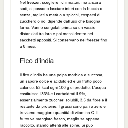
Nel freezer: scegliere fichi maturi, ma ancora
sodi, si possono lasciare interi con la buccia o
senza, tagliati a metà o a spicchi, cosparsi di
zucchero o no, dipende dall’uso che bisogna
farne. Vanno congelati prima su un vassio
distanziati tra loro e poi messi dentro nei
sacchetti appositi. Si conservano nel freezer fino
a 8 mesi.
Fico d’india
Il fico d’india ha una polpa morbida e succosa,
un sapore dolce e acidulo ed è un frutto poco
calorico: 53 kcal ogni 100 g di prodotto. L’acqua
costituisce l’83% e i carboidrati il 9%,
essenzialmente zuccheri solubili, 3,5 da fibre e il
restante da proteine. I grassi sono pari a zero e
troviamo maggiore quantità di vitamina C. Il
frutto va mangiato fresco, meglio se appena
raccolto, stando attenti alle spine. Si può