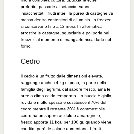
fino a completa cottura. Sbucciarle e, se
preferite, passarle al setaccio. Vanno
insacchettati i frutti interi, la purea di castagne va
messa dentro contenitori di alluminio. In freezer
si conservano fino a 12 mesi. In alternativa
arrostire le castagne, sgusciarle e poi porle nel
freezer: al momento di mangiarle riscaldarle nel
forno.
Cedro
Il cedro è un frutto dalle dimensioni elevate,
raggiunge anche i 4 kg di peso, fa parte della
famiglia degli agrumi, dal sapore fresco, ama le
aree a clima caldo temperato. La buccia è gialla,
ruvida e molto spessa e costituisce il 70% del
cedro mentre il restante 30% è commestibile. Il
cedro ha un sapore acidulo e amarognolo,
fresco apporta 11 kcal per 100 gr, quando viene
candito, però, le calorie aumentano. I frutti