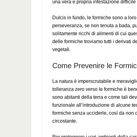
una vera e propria infestazione difficile
Dulcis in fundo, le formiche sono a loro v
perseveranza, se non tenuta a bada, pu
solitamente ricchi di alimenti di cui ques
delle formiche troviamo tutti i derivati
vegetali.
Come Prevenire le Formi
La natura è imperscrutabile e meravigli
tolleranza zero verso le formiche è bene
sono abitanti della terra e come tali d
funzionale all’introduzione di alcune te
formiche senza ucciderle, così da non
circostante.
Per proteggere i vari ambienti della casa