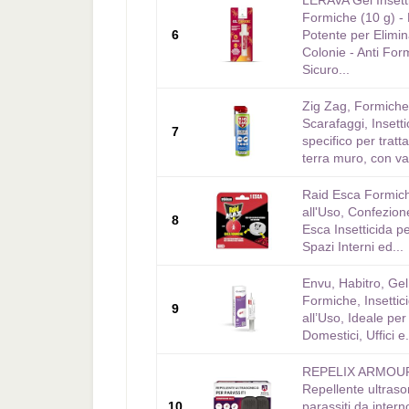
LERAVA Gel Insett
Formiche (10 g) -
6
Potente per Elimi
Colonie - Anti For
Sicuro...
Zig Zag, Formiche
Scarafaggi, Insetti
7
specifico per tratt
terra muro, con val
Raid Esca Formich
all'Uso, Confezion
8
Esca Insetticida p
Spazi Interni ed...
Envu, Habitro, Gel
Formiche, Insettic
9
all’Uso, Ideale per
Domestici, Uffici e.
REPELIX ARMOU
Repellente ultraso
10
parassiti da intern