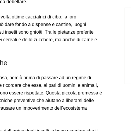
 da debellare.
olta ottime cacciatrici di cibo: la loro
ò dare fondo a dispense e cantine, luoghi
ti insetti sono ghiotti! Tra le pietanze preferite
 dei cereali e dello zucchero, ma anche di carne e
che
osa, perciò prima di passare ad un regime di
 ricordare che esse, al pari di uomini e animali,
evono essere rispettate. Questa piccola premessa è
cniche preventive che aiutano a liberarsi delle
 causare un impoverimento dell’ecosistema
 dall’arrivo degli insetti, è bene ricordare che il