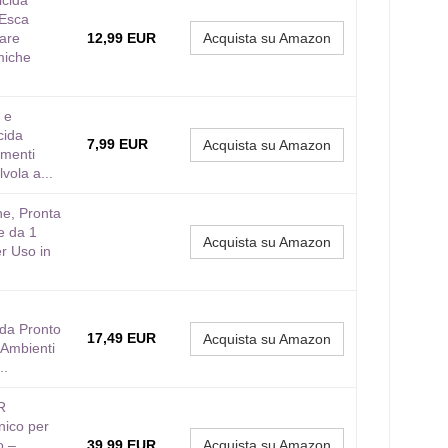
icida
 Esca
nare
12,99 EUR
Acquista su Amazon
miche
 e
cida
7,99 EUR
Acquista su Amazon
amenti
vola a...
e, Pronta
e da 1
Acquista su Amazon
er Uso in
ida Pronto
17,49 EUR
Acquista su Amazon
 Ambienti
..
R
nico per
o –
39,99 EUR
Acquista su Amazon