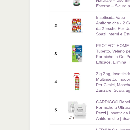
Naturale – Uso In
Esterno – Sicuro pe
Insetticida Vape
Antiformiche - 2 C
2
da 2 Esche Per Us
Spazi Interni e Est
PROTECT HOME F
Tubetto, Veleno p
3
Formiche in Gel P
Efficace, Elimina Il
Zig Zag, Insetticid
Multinsetto, Inodo
4
Per Cimici, Mosch
Zanzare, Scarafagg
GARDIGO® Repell
Formiche a Ultrasu
5
Pezzi | Insetticida
Antiformiche | Scac