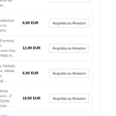
terno ed
r...
onfezioni
8,99 EUR
Acquista su Amazon
o In
erni
orminix
er
12,99 EUR
Acquista su Amazon
ronto Uso.
 Nido in...
a, Habitat,
re, Ideale
6,90 EUR
Acquista su Amazon
e,
i...
ente
oni - 2
18,90 EUR
Acquista su Amazon
 Esche
cia...