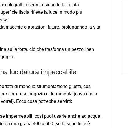
scoli graffi o segni residui della colata.
uperficie liscia riflette la luce in modo più
wow.”
 da macchie o abrasioni future, prolungando la vita
gina sulla torta, ciò che trasforma un pezzo “ben
rgoglio.
una lucidatura impeccabile
 portata di mano la strumentazione giusta, così
à per correre al negozio di ferramenta (cosa che a
vorrei). Ecco cosa potrebbe servirti:
 se impermeabili, così puoi usarle anche ad acqua.
lito da una grana 400 o 600 (se la superficie è