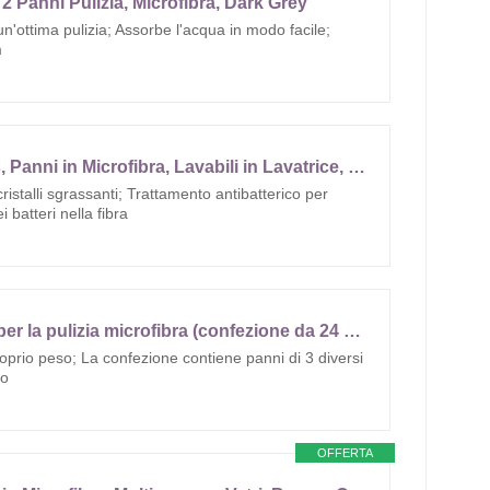
2 Panni Pulizia, Microfibra, Dark Grey
un'ottima pulizia; Assorbe l'acqua in modo facile;
m
Vileda Microfibre Colors, Panni in Microfibra, Lavabili in Lavatrice, Riutilizzabili, Multicolore, 30x 30 cm, 8 Pezzi
ristalli sgrassanti; Trattamento antibatterico per
i batteri nella fibra
Amazon Basics Panno per la pulizia microfibra (confezione da 24 unità), Multicolore, 30.5 L x 40.5 D cm
roprio peso; La confezione contiene panni di 3 diversi
co
OFFERTA