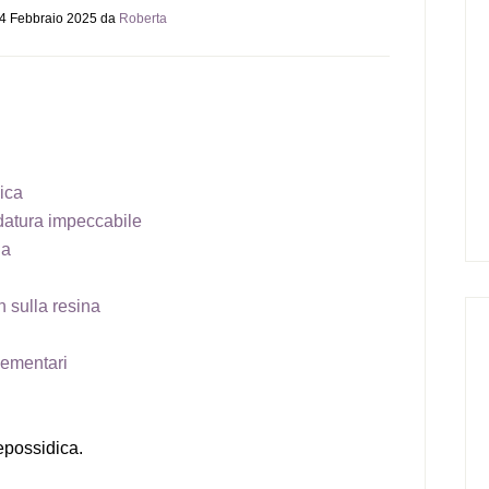
4 Febbraio 2025
da
Roberta
ica
idatura impeccabile
na
 sulla resina
plementari
epossidica.