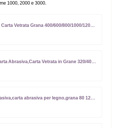
 come 1000, 2000 e 3000.
72 pezzi Carta Abrasiva, Carta Vetrata Grana 400/600/800/1000/1200/1500/2000/2500/3000, Impermeabile Levigatura a Secco e Umido Sandpaper per Legno Carrozzeria Metallo, 9 x 23 cm
Anpro Kit da 40 Pezzi Carta Abrasiva,Carta Vetrata in Grane 320/400/ 600/ 800/ 1000/ 1200/ 1500/ 2000/ 2500/ 3000,Impermeabile Levigatura a Secco e Umido Sandpaper
Set di 60 pezzi carta abrasiva,carta abrasiva per legno,grana 80 120 150 180 240 320 400 600 800 1000 1200 1500 2000 2500 3000,utilizzabile a secco e bagnato,adatto per auto, pietra, vernice, metallo