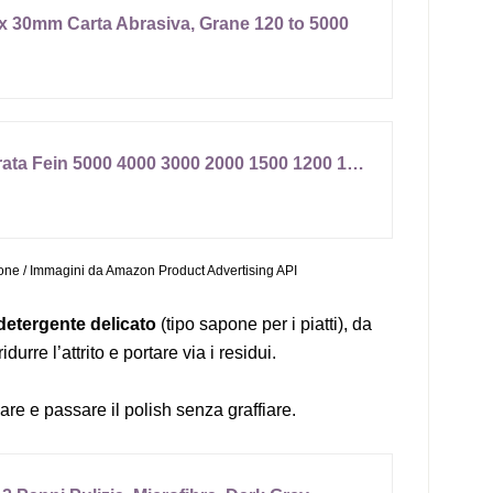
0x 30mm Carta Abrasiva, Grane 120 to 5000
16 pezzi Set di carta vetrata Fein 5000 4000 3000 2000 1500 1200 1000 800 carta abrasiva bagnata e asciutta per auto, mobili in legno, metallo, pietra, vernice, vetro, 23 x 28 cm
ione / Immagini da Amazon Product Advertising API
detergente delicato
(tipo sapone per i piatti), da
urre l’attrito e portare via i residui.
gare e passare il polish senza graffiare.